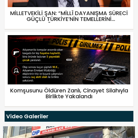
MİLLETVEKİLİ ŞAN: “MİLLÎ DAYANIŞMA SÜRECİ
GÜÇLÜ TÜRKİYE’NİN TEMELLERİNİ
SAĞLAMLAŞTIRACAK”
Komşusunu Öldüren Zanlı, Cinayet Silahıyla
Birlikte Yakalandı
Video Galeriler