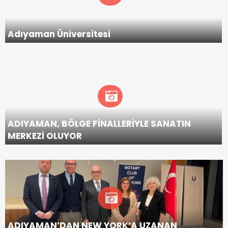
Adıyaman Üniversitesi
ADIYAMAN, BÖLGE FİNALLERİYLE SANATIN
MERKEZİ OLUYOR
ADIYAMAN’DAN NEW YORK’A UZANAN