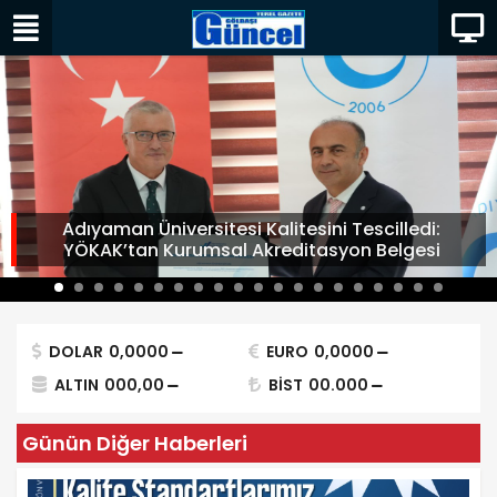
Adıyaman Üniversitesi Kalitesini Tescilledi:
YÖKAK’tan Kurumsal Akreditasyon Belgesi
DOLAR
0,0000
EURO
0,0000
ALTIN
000,00
BİST
00.000
Günün Diğer Haberleri