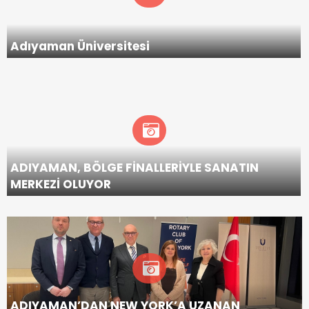
Adıyaman Üniversitesi
ADIYAMAN, BÖLGE FİNALLERİYLE SANATIN
MERKEZİ OLUYOR
ADIYAMAN’DAN NEW YORK’A UZANAN