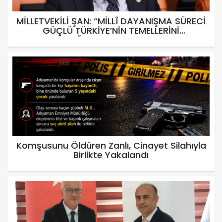
MİLLETVEKİLİ ŞAN: “MİLLÎ DAYANIŞMA SÜRECİ
GÜÇLÜ TÜRKİYE’NİN TEMELLERİNİ
SAĞLAMLAŞTIRACAK”
Komşusunu Öldüren Zanlı, Cinayet Silahıyla
Birlikte Yakalandı